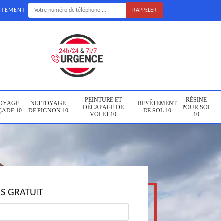
UITEMENT
PEINTURE ET
RÉSINE
OYAGE
NETTOYAGE
REVÊTEMENT
DÉCAPAGE DE
POUR SOL
ÇADE 10
DE PIGNON 10
DE SOL 10
VOLET 10
10
S GRATUIT