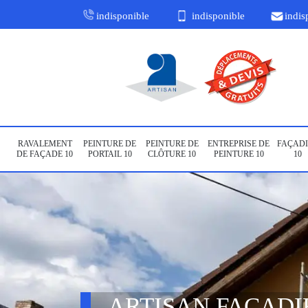
indisponible
indisponible
indis
RAVALEMENT
PEINTURE DE
PEINTURE DE
ENTREPRISE DE
FAÇADI
DE FAÇADE 10
PORTAIL 10
CLÔTURE 10
PEINTURE 10
10
ARTISAN FAÇAD