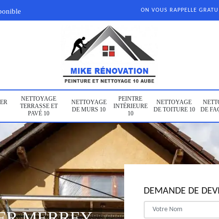
ponible
ON VOUS RAPPELLE GRAT
NETTOYAGE
PEINTRE
ER
NETTOYAGE
NETTOYAGE
NETT
TERRASSE ET
INTÉRIEURE
DE MURS 10
DE TOITURE 10
DE FA
PAVÉ 10
10
DEMANDE DE DEVI
IER MERREY