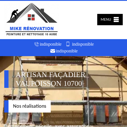
MENU
indisponible
indisponible
indisponible
ARTISAN FAÇADIER
VAUPOISSON 10700
Nos réalisations
Déplacement nacelle, avec assurance