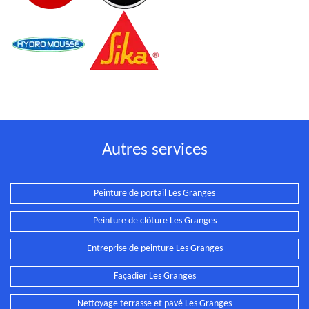
Autres services
Peinture de portail Les Granges
Peinture de clôture Les Granges
Entreprise de peinture Les Granges
Façadier Les Granges
Nettoyage terrasse et pavé Les Granges