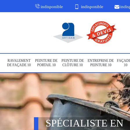
indisponible
indisponible
indis
RAVALEMENT
PEINTURE DE
PEINTURE DE
ENTREPRISE DE
FAÇADI
DE FAÇADE 10
PORTAIL 10
CLÔTURE 10
PEINTURE 10
10
SPÉCIALISTE EN