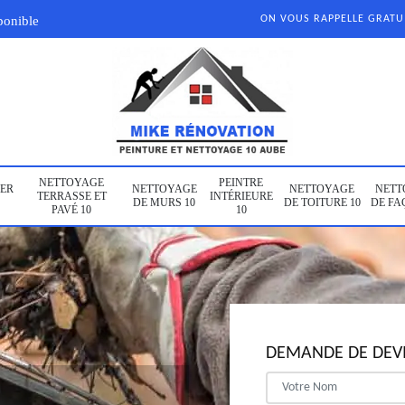
ponible
ON VOUS RAPPELLE GRAT
NETTOYAGE
PEINTRE
ER
NETTOYAGE
NETTOYAGE
NETT
TERRASSE ET
INTÉRIEURE
DE MURS 10
DE TOITURE 10
DE FA
PAVÉ 10
10
DEMANDE DE DEVI