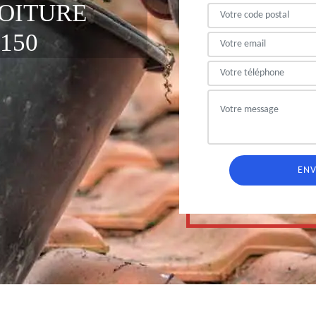
OITURE
150