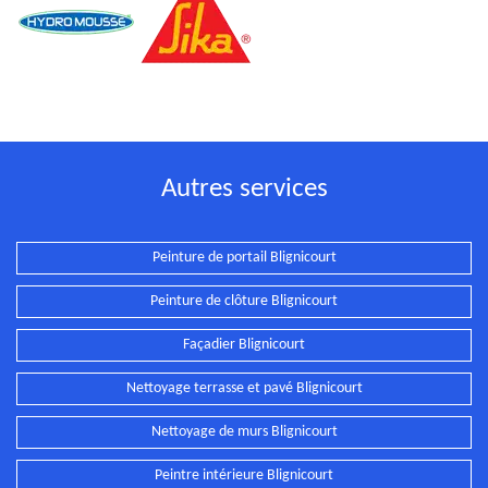
Autres services
Peinture de portail Blignicourt
Peinture de clôture Blignicourt
Façadier Blignicourt
Nettoyage terrasse et pavé Blignicourt
Nettoyage de murs Blignicourt
Peintre intérieure Blignicourt