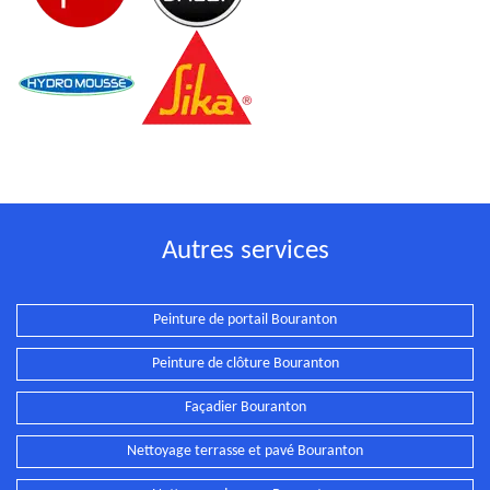
Autres services
Peinture de portail Bouranton
Peinture de clôture Bouranton
Façadier Bouranton
Nettoyage terrasse et pavé Bouranton