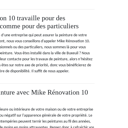
n 10 travaille pour des
 comme pour des particuliers
e d’une entreprise qui peut assurer la peinture de votre
nt, nous vous conseillons d’appeler Mike Rénovation 10.
sionnels ou des particuliers, nous sommes là pour vous
einture. Vous êtes installé dans la ville de Buxeuil ? Nous
eur contacte pour les travaux de peinture, alors n’hésitez
 êtes sur notre axe de priorité, donc vous bénéficierez de
e de disponibilité. Il suffit de nous appeler.
inture avec Mike Rénovation 10
rieure ou intérieure de votre maison ou de votre entreprise
f ou négatif sur l'apparence générale de votre propriété. Le
 intempéries peuvent ternir les peintures au fil des années,
de moins en moins attrayantes. Pensez donc à rafraîchir vos