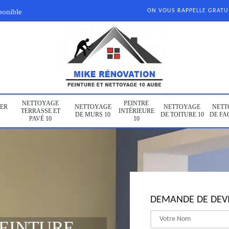
ponible
ON VOUS RAPPELLE GRAT
NETTOYAGE
PEINTRE
ER
NETTOYAGE
NETTOYAGE
NETT
TERRASSE ET
INTÉRIEURE
DE MURS 10
DE TOITURE 10
DE FA
PAVÉ 10
10
DEMANDE DE DEVI
PEINTURE