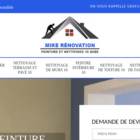
ponible
ON VOUS RAPPELLE GRAT
NETTOYAGE
PEINTRE
ER
NETTOYAGE
NETTOYAGE
NETT
TERRASSE ET
INTÉRIEURE
DE MURS 10
DE TOITURE 10
DE FA
PAVÉ 10
10
DEMANDE DE DEVI
PEINTURE