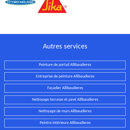
Autres services
Peinture de portail Allibaudieres
Entreprise de peinture Allibaudieres
Façadier Allibaudieres
Nettoyage terrasse et pavé Allibaudieres
Nettoyage de murs Allibaudieres
Peintre intérieure Allibaudieres