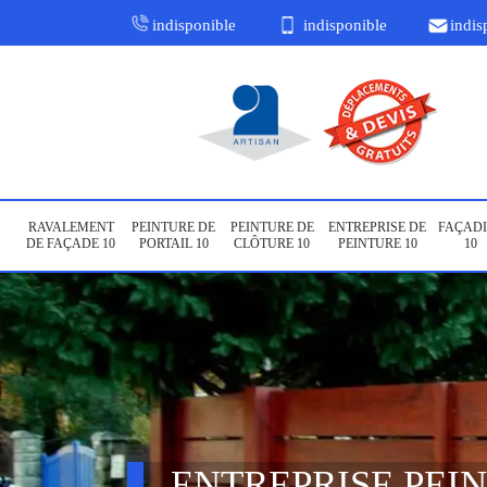
indisponible
indisponible
indis
RAVALEMENT
PEINTURE DE
PEINTURE DE
ENTREPRISE DE
FAÇADI
DE FAÇADE 10
PORTAIL 10
CLÔTURE 10
PEINTURE 10
10
ENTREPRISE PEI