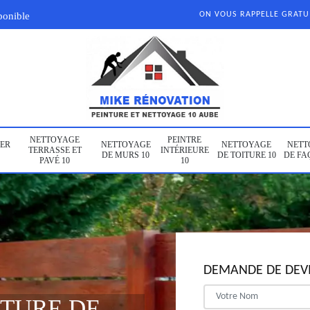
ponible
ON VOUS RAPPELLE GRAT
NETTOYAGE
PEINTRE
ER
NETTOYAGE
NETTOYAGE
NETT
TERRASSE ET
INTÉRIEURE
DE MURS 10
DE TOITURE 10
DE FA
PAVÉ 10
10
DEMANDE DE DEVI
NTURE DE