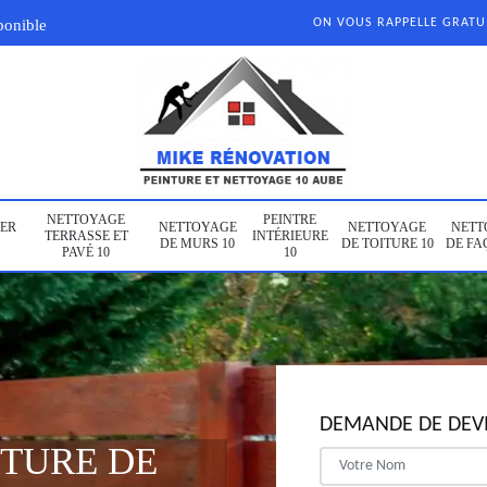
ponible
ON VOUS RAPPELLE GRAT
NETTOYAGE
PEINTRE
ER
NETTOYAGE
NETTOYAGE
NETT
TERRASSE ET
INTÉRIEURE
DE MURS 10
DE TOITURE 10
DE FA
PAVÉ 10
10
DEMANDE DE DEVI
NTURE DE