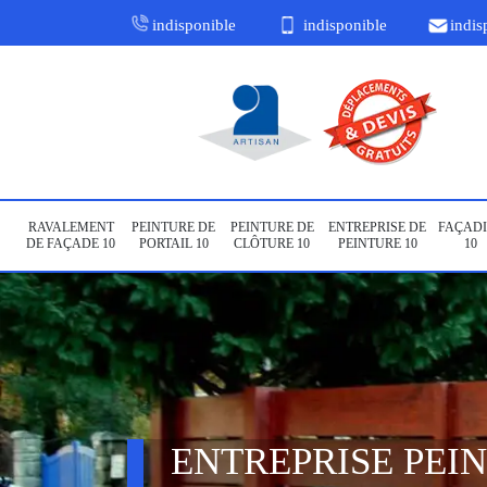
indisponible
indisponible
indis
RAVALEMENT
PEINTURE DE
PEINTURE DE
ENTREPRISE DE
FAÇADI
DE FAÇADE 10
PORTAIL 10
CLÔTURE 10
PEINTURE 10
10
ENTREPRISE PEI