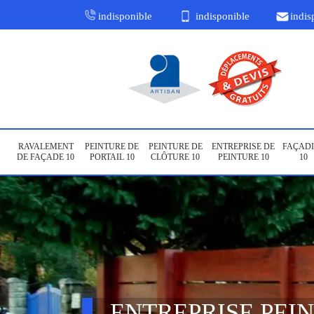
indisponible
indisponible
indis
RAVALEMENT
PEINTURE DE
PEINTURE DE
ENTREPRISE DE
FAÇADI
DE FAÇADE 10
PORTAIL 10
CLÔTURE 10
PEINTURE 10
10
ENTREPRISE PEI