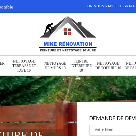
ponible
ON VOUS RAPPELLE GRAT
NETTOYAGE
PEINTRE
ER
NETTOYAGE
NETTOYAGE
NETT
TERRASSE ET
INTÉRIEURE
DE MURS 10
DE TOITURE 10
DE FA
PAVÉ 10
10
DEMANDE DE DEVI
NTURE DE