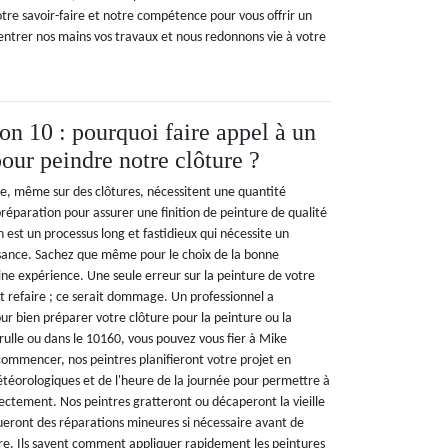
tre savoir-faire et notre compétence pour vous offrir un
r entrer nos mains vos travaux et nous redonnons vie à votre
n 10 : pourquoi faire appel à un
our peindre notre clôture ?
ure, même sur des clôtures, nécessitent une quantité
réparation pour assurer une finition de peinture de qualité
 est un processus long et fastidieux qui nécessite un
sance. Sachez que même pour le choix de la bonne
aine expérience. Une seule erreur sur la peinture de votre
t refaire ; ce serait dommage. Un professionnel a
ur bien préparer votre clôture pour la peinture ou la
erulle ou dans le 10160, vous pouvez vous fier à Mike
ommencer, nos peintres planifieront votre projet en
étéorologiques et de l'heure de la journée pour permettre à
rectement. Nos peintres gratteront ou décaperont la vieille
ctueront des réparations mineures si nécessaire avant de
ure. Ils savent comment appliquer rapidement les peintures