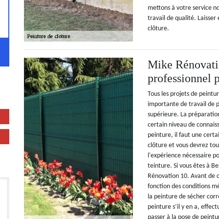
mettons à votre service no
travail de qualité. Laisse
clôture.
Mike Rénovatio
professionnel p
Tous les projets de peint
importante de travail de p
supérieure. La préparation
certain niveau de connais
peinture, il faut une cert
clôture et vous devrez tou
l'expérience nécessaire po
teinture. Si vous êtes à B
Rénovation 10. Avant de c
fonction des conditions m
la peinture de sécher cor
peinture s’il y en a, effe
passer à la pose de peint