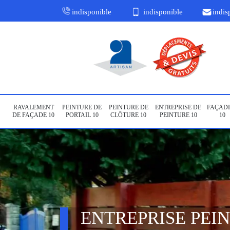
indisponible
indisponible
indis
RAVALEMENT
PEINTURE DE
PEINTURE DE
ENTREPRISE DE
FAÇADI
DE FAÇADE 10
PORTAIL 10
CLÔTURE 10
PEINTURE 10
10
ENTREPRISE PEI