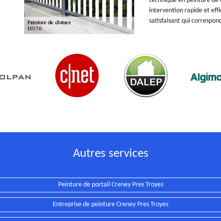
technique en peinture de 
intervention rapide et eff
satisfaisant qui correspon
Autres services
Peinture de portail Creney Pres Troyes
Entreprise de peinture Creney Pres Troyes