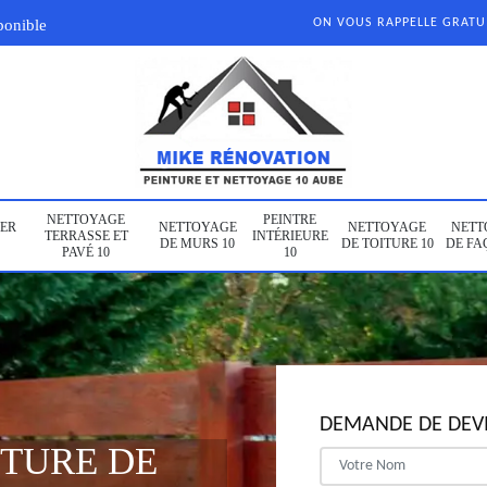
ponible
ON VOUS RAPPELLE GRAT
NETTOYAGE
PEINTRE
ER
NETTOYAGE
NETTOYAGE
NETT
TERRASSE ET
INTÉRIEURE
DE MURS 10
DE TOITURE 10
DE FA
PAVÉ 10
10
DEMANDE DE DEVI
NTURE DE