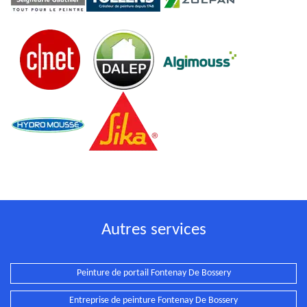
Autres services
Peinture de portail Fontenay De Bossery
Entreprise de peinture Fontenay De Bossery