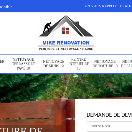
ponible
ON VOUS RAPPELLE GRAT
NETTOYAGE
PEINTRE
ER
NETTOYAGE
NETTOYAGE
NETT
TERRASSE ET
INTÉRIEURE
DE MURS 10
DE TOITURE 10
DE FA
PAVÉ 10
10
DEMANDE DE DEVI
NTURE DE