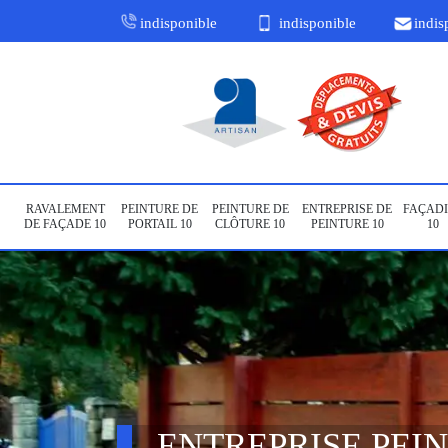
indisponible
indisponible
indis
RAVALEMENT
PEINTURE DE
PEINTURE DE
ENTREPRISE DE
FAÇADI
DE FAÇADE 10
PORTAIL 10
CLÔTURE 10
PEINTURE 10
10
ENTREPRISE PEI