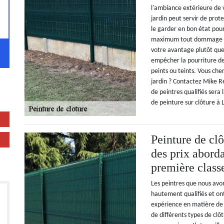
l'ambiance extérieure de v
jardin peut servir de prot
le garder en bon état pou
maximum tout dommage ou 
votre avantage plutôt que 
empêcher la pourriture de
peints ou teints. Vous che
jardin ? Contactez Mike R
de peintres qualifiés sera
de peinture sur clôture à 
Peinture de cl
des prix abord
première class
Les peintres que nous avo
hautement qualifiés et on
expérience en matière de 
de différents types de clô