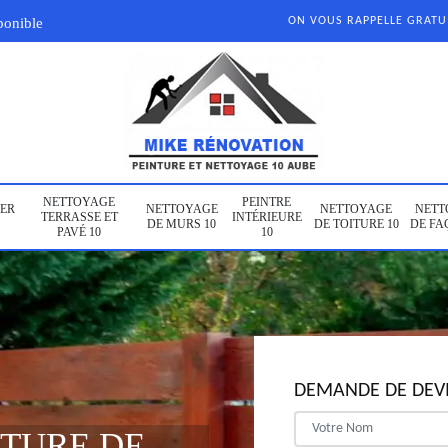
ponible
ON VOUS RAPPELLE GRAT
NETTOYAGE
PEINTRE
ER
NETTOYAGE
NETTOYAGE
NETT
TERRASSE ET
INTÉRIEURE
DE MURS 10
DE TOITURE 10
DE FA
PAVÉ 10
10
DEMANDE DE DEVI
NTURE DE