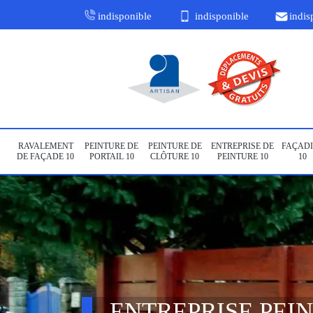
indisponible
indisponible
indis
RAVALEMENT
PEINTURE DE
PEINTURE DE
ENTREPRISE DE
FAÇADI
DE FAÇADE 10
PORTAIL 10
CLÔTURE 10
PEINTURE 10
10
ENTREPRISE PEI