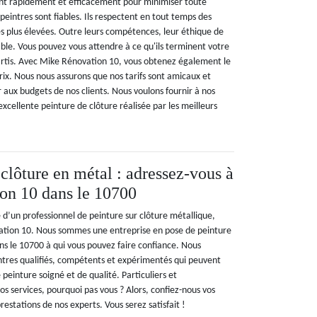
ent rapidement et efficacement pour minimiser toute
 peintres sont fiables. Ils respectent en tout temps des
es plus élevées. Outre leurs compétences, leur éthique de
ble. Vous pouvez vous attendre à ce qu'ils terminent votre
partis. Avec Mike Rénovation 10, vous obtenez également le
rix. Nous nous assurons que nos tarifs sont amicaux et
 aux budgets de nos clients. Nous voulons fournir à nos
excellente peinture de clôture réalisée par les meilleurs
clôture en métal : adressez-vous à
on 10 dans le 10700
e d’un professionnel de peinture sur clôture métallique,
vation 10. Nous sommes une entreprise en pose de peinture
ns le 10700 à qui vous pouvez faire confiance. Nous
intres qualifiés, compétents et expérimentés qui peuvent
 peinture soigné et de qualité. Particuliers et
nos services, pourquoi pas vous ? Alors, confiez-nous vos
restations de nos experts. Vous serez satisfait !