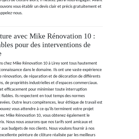
projets de clôture alors, n’hésitez pas à nous engager. Avant
ouvons vous établir un devis clair et précis gratuitement et
appelez-nous.
ôture avec Mike Rénovation 10 :
ables pour des interventions de
e
ns chez Mike Rénovation 10 à Lirey sont tous hautement
 connaissance dans le domaine. Ils ont une vaste expérience
e rénovation, de réparation et de décoration de différents
ns, de propriétés industrielles et d'espaces commerciaux.
t et efficacement pour minimiser toute interruption
t fiables. Ils respectent en tout temps des normes
élevées. Outre leurs compétences, leur éthique de travail est
ouvez vous attendre à ce qu'ils terminent votre projet
 Avec Mike Rénovation 10, vous obtenez également le
rix. Nous nous assurons que nos tarifs sont amicaux et
 aux budgets de nos clients. Nous voulons fournir à nos
excellente peinture de clôture réalisée par les meilleurs