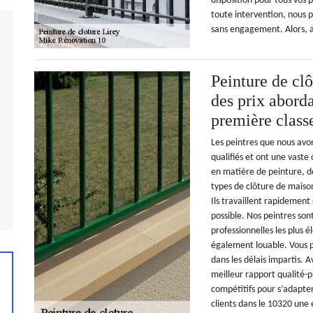
disposition pour tous vos 
toute intervention, nous p
sans engagement. Alors, 
Peinture de cl
des prix abord
première class
Les peintres que nous avo
qualifiés et ont une vaste
en matière de peinture, d
types de clôture de maiso
Ils travaillent rapidemen
possible. Nos peintres son
professionnelles les plus 
également louable. Vous p
dans les délais impartis.
meilleur rapport qualité-p
compétitifs pour s’adapter
clients dans le 10320 une 