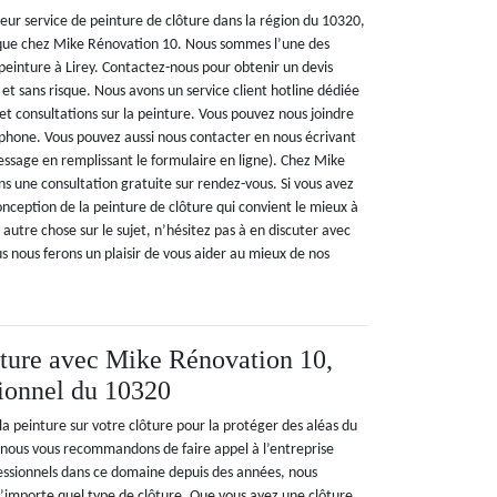
leur service de peinture de clôture dans la région du 10320,
n que chez Mike Rénovation 10. Nous sommes l’une des
peinture à Lirey. Contactez-nous pour obtenir un devis
t sans risque. Nous avons un service client hotline dédiée
et consultations sur la peinture. Vous pouvez nous joindre
phone. Vous pouvez aussi nous contacter en nous écrivant
 message en remplissant le formulaire en ligne). Chez Mike
s une consultation gratuite sur rendez-vous. Si vous avez
conception de la peinture de clôture qui convient le mieux à
autre chose sur le sujet, n’hésitez pas à en discuter avec
s nous ferons un plaisir de vous aider au mieux de nos
ôture avec Mike Rénovation 10,
sionnel du 10320
la peinture sur votre clôture pour la protéger des aléas du
? nous vous recommandons de faire appel à l’entreprise
essionnels dans ce domaine depuis des années, nous
importe quel type de clôture. Que vous ayez une clôture