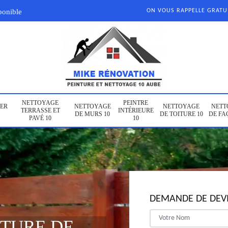
ponible
ON VOUS RAPPELLE GRAT
NETTOYAGE
PEINTRE
ER
NETTOYAGE
NETTOYAGE
NETT
TERRASSE ET
INTÉRIEURE
DE MURS 10
DE TOITURE 10
DE FA
PAVÉ 10
10
DEMANDE DE DEVI
NTURE DE