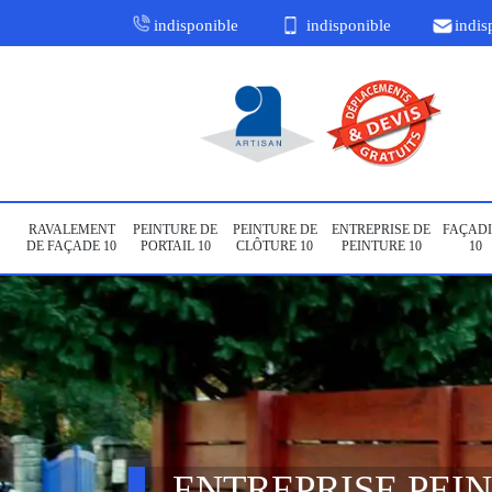
indisponible
indisponible
indis
RAVALEMENT
PEINTURE DE
PEINTURE DE
ENTREPRISE DE
FAÇADI
DE FAÇADE 10
PORTAIL 10
CLÔTURE 10
PEINTURE 10
10
ENTREPRISE PEI