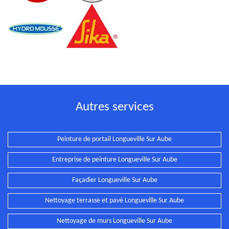
Autres services
Peinture de portail Longueville Sur Aube
Entreprise de peinture Longueville Sur Aube
Façadier Longueville Sur Aube
Nettoyage terrasse et pavé Longueville Sur Aube
Nettoyage de murs Longueville Sur Aube