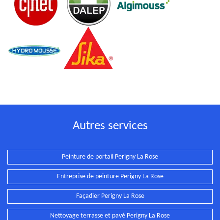
Autres services
Peinture de portail Perigny La Rose
Entreprise de peinture Perigny La Rose
Façadier Perigny La Rose
Nettoyage terrasse et pavé Perigny La Rose