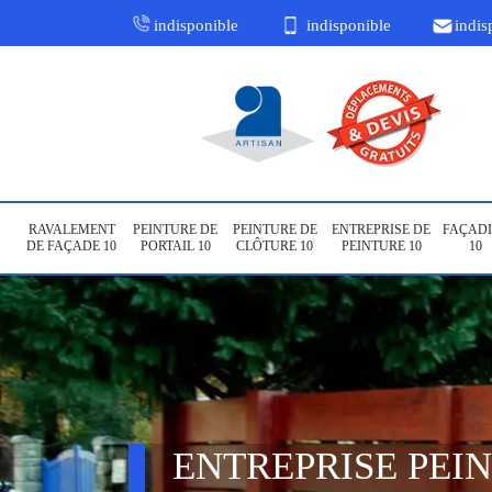
indisponible
indisponible
indis
RAVALEMENT
PEINTURE DE
PEINTURE DE
ENTREPRISE DE
FAÇADI
DE FAÇADE 10
PORTAIL 10
CLÔTURE 10
PEINTURE 10
10
ENTREPRISE PEI