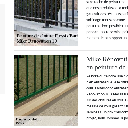
sans tache de peinture et 
que des produits de la mei
garantir des résultats parf
voisinage (nous essayons t
perturbations possible). 
pendant notre service pein
moment le plus opportun.
Mike Rénovatio
en peinture de 
Peindre ou teindre une clôt
bien entretenue, elle off
cour. Faites donc entrete
Rénovation 10 à Plessis B
sur des clôtures en bois.
mesure de vous garantir la
services à un prix très com
projet, nous sommes là pou