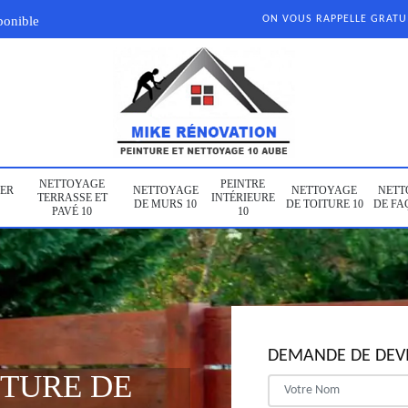
ponible
ON VOUS RAPPELLE GRAT
NETTOYAGE
PEINTRE
ER
NETTOYAGE
NETTOYAGE
NETT
TERRASSE ET
INTÉRIEURE
DE MURS 10
DE TOITURE 10
DE FA
PAVÉ 10
10
DEMANDE DE DEVI
NTURE DE