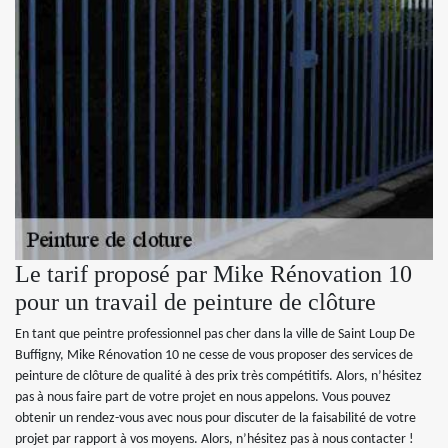
Le tarif proposé par Mike Rénovation 10
pour un travail de peinture de clôture
En tant que peintre professionnel pas cher dans la ville de Saint Loup De
Buffigny, Mike Rénovation 10 ne cesse de vous proposer des services de
peinture de clôture de qualité à des prix très compétitifs. Alors, n’hésitez
pas à nous faire part de votre projet en nous appelons. Vous pouvez
obtenir un rendez-vous avec nous pour discuter de la faisabilité de votre
projet par rapport à vos moyens. Alors, n’hésitez pas à nous contacter !