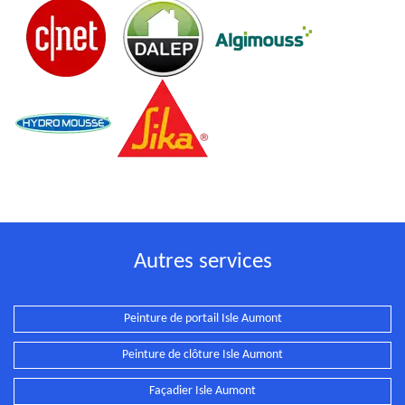
Autres services
Peinture de portail Isle Aumont
Peinture de clôture Isle Aumont
Façadier Isle Aumont