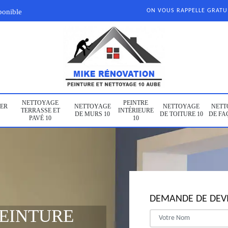
ponible
ON VOUS RAPPELLE GRAT
NETTOYAGE
PEINTRE
ER
NETTOYAGE
NETTOYAGE
NETT
TERRASSE ET
INTÉRIEURE
DE MURS 10
DE TOITURE 10
DE FA
PAVÉ 10
10
DEMANDE DE DEVI
PEINTURE