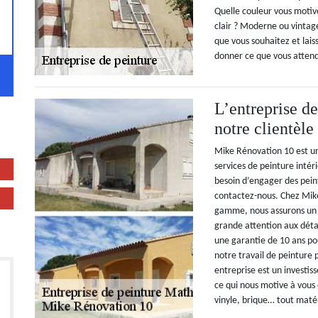
Quelle couleur vous moti
clair ? Moderne ou vintage
que vous souhaitez et lais
donner ce que vous atten
L’entreprise d
notre clientèle
Mike Rénovation 10 est un
services de peinture intér
besoin d’engager des peint
contactez-nous. Chez Mike
gamme, nous assurons un 
grande attention aux détail
une garantie de 10 ans pou
notre travail de peinture 
entreprise est un investi
ce qui nous motive à vous o
vinyle, brique… tout matér