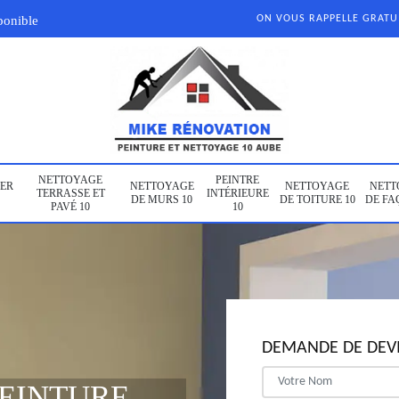
ponible
ON VOUS RAPPELLE GRAT
NETTOYAGE
PEINTRE
ER
NETTOYAGE
NETTOYAGE
NETT
TERRASSE ET
INTÉRIEURE
DE MURS 10
DE TOITURE 10
DE FA
PAVÉ 10
10
DEMANDE DE DEVI
PEINTURE