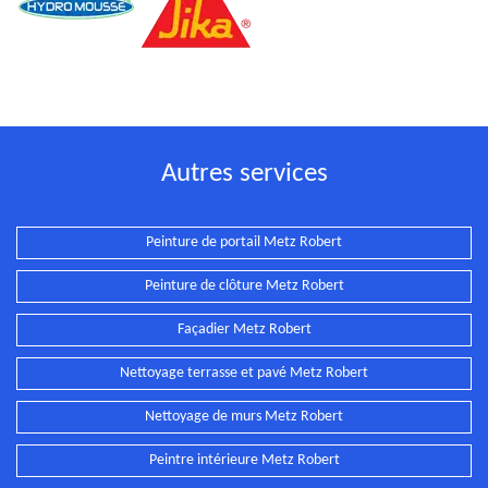
Autres services
Peinture de portail Metz Robert
Peinture de clôture Metz Robert
Façadier Metz Robert
Nettoyage terrasse et pavé Metz Robert
Nettoyage de murs Metz Robert
Peintre intérieure Metz Robert