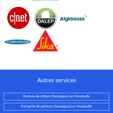
Autres services
Peinture de clôture Champignol Lez Mondeville
Entreprise de peinture Champignol Lez Mondeville