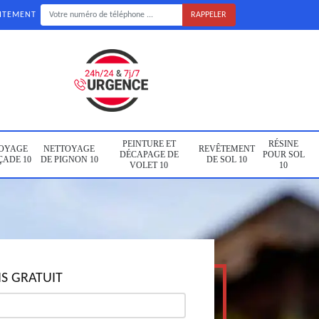
UITEMENT
PEINTURE ET
RÉSINE
OYAGE
NETTOYAGE
REVÊTEMENT
DÉCAPAGE DE
POUR SOL
ÇADE 10
DE PIGNON 10
DE SOL 10
VOLET 10
10
S GRATUIT