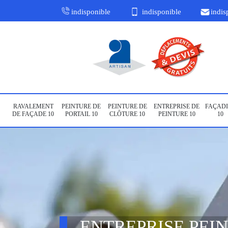
indisponible
indisponible
indis
RAVALEMENT
PEINTURE DE
PEINTURE DE
ENTREPRISE DE
FAÇADI
DE FAÇADE 10
PORTAIL 10
CLÔTURE 10
PEINTURE 10
10
ENTREPRISE PEI