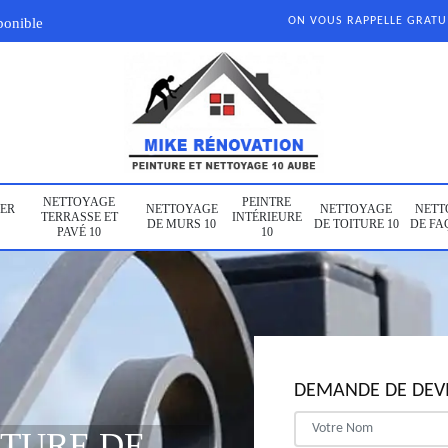
ponible
ON VOUS RAPPELLE GRAT
NETTOYAGE
PEINTRE
ER
NETTOYAGE
NETTOYAGE
NETT
TERRASSE ET
INTÉRIEURE
DE MURS 10
DE TOITURE 10
DE FA
PAVÉ 10
10
DEMANDE DE DEVI
NTURE DE