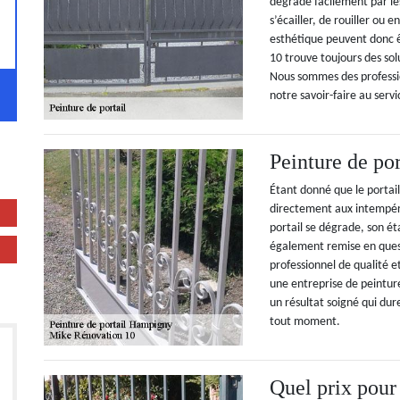
dégrade facilement par les
s’écailler, de rouiller ou 
esthétique peuvent donc ê
10 trouve toujours des solu
Nous sommes des professi
notre savoir-faire au servi
Peinture de por
Étant donné que le portai
directement aux intempéri
portail se dégrade, son éta
également remise en quest
professionnel de qualité
une entreprise de peintu
un résultat soigné qui dur
tout moment.
Quel prix pour