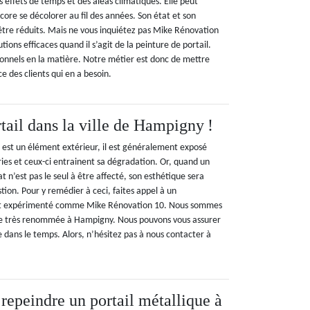
 effets de temps et des aléas climatiques. Elle peut
encore se décolorer au fil des années. Son état et son
tre réduits. Mais ne vous inquiétez pas Mike Rénovation
tions efficaces quand il s’agit de la peinture de portail.
onnels en la matière. Notre métier est donc de mettre
ce des clients qui en a besoin.
tail dans la ville de Hampigny !
l est un élément extérieur, il est généralement exposé
es et ceux-ci entrainent sa dégradation. Or, quand un
t n’est pas le seul à être affecté, son esthétique sera
ion. Pour y remédier à ceci, faites appel à un
 et expérimenté comme Mike Rénovation 10. Nous sommes
re très renommée à Hampigny. Nous pouvons vous assurer
e dans le temps. Alors, n’hésitez pas à nous contacter à
 repeindre un portail métallique à