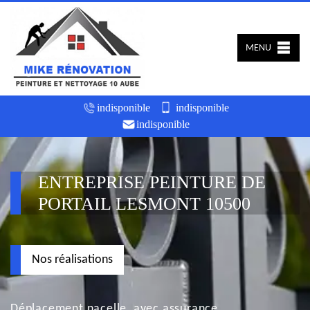
MENU
indisponible
indisponible
indisponible
ENTREPRISE PEINTURE DE
PORTAIL LESMONT 10500
Nos réalisations
Déplacement nacelle, avec assurance