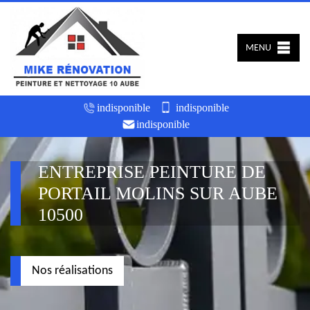
MENU
indisponible
indisponible
indisponible
ENTREPRISE PEINTURE DE
PORTAIL MOLINS SUR AUBE
10500
Nos réalisations