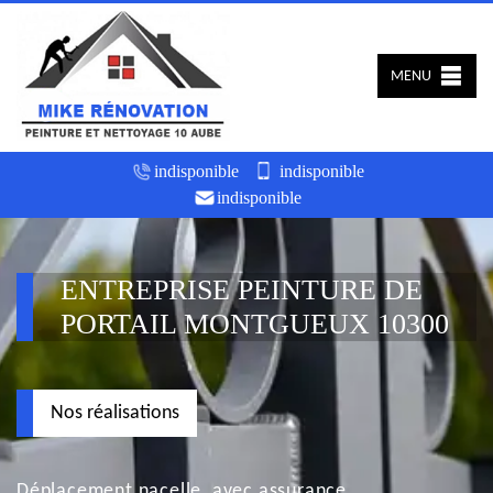
MENU
indisponible
indisponible
indisponible
ENTREPRISE PEINTURE DE
PORTAIL MONTGUEUX 10300
Nos réalisations
Déplacement nacelle, avec assurance