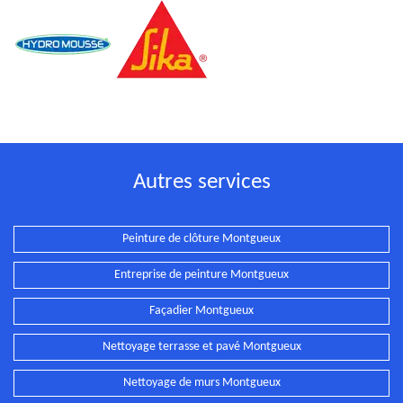
Autres services
Peinture de clôture Montgueux
Entreprise de peinture Montgueux
Façadier Montgueux
Nettoyage terrasse et pavé Montgueux
Nettoyage de murs Montgueux