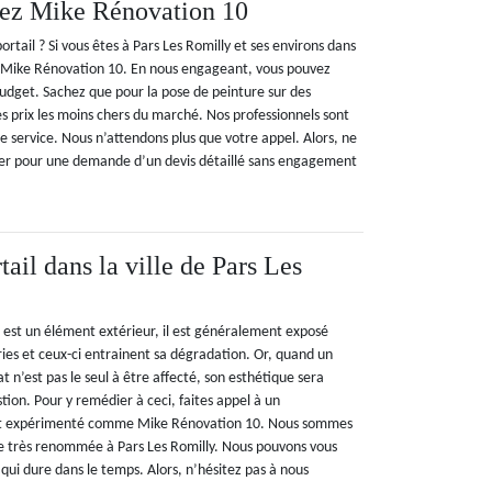
hez Mike Rénovation 10
ortail ? Si vous êtes à Pars Les Romilly et ses environs dans
à Mike Rénovation 10. En nous engageant, vous pouvez
 budget. Sachez que pour la pose de peinture sur des
es prix les moins chers du marché. Nos professionnels sont
re service. Nous n’attendons plus que votre appel. Alors, ne
ter pour une demande d’un devis détaillé sans engagement
tail dans la ville de Pars Les
l est un élément extérieur, il est généralement exposé
es et ceux-ci entrainent sa dégradation. Or, quand un
t n’est pas le seul à être affecté, son esthétique sera
ion. Pour y remédier à ceci, faites appel à un
 et expérimenté comme Mike Rénovation 10. Nous sommes
e très renommée à Pars Les Romilly. Nous pouvons vous
 qui dure dans le temps. Alors, n’hésitez pas à nous