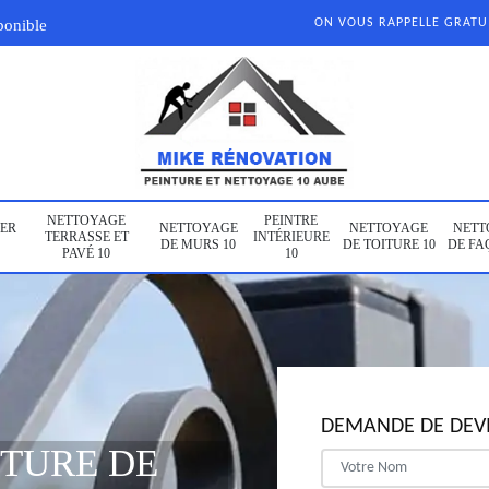
ponible
ON VOUS RAPPELLE GRAT
NETTOYAGE
PEINTRE
ER
NETTOYAGE
NETTOYAGE
NETT
TERRASSE ET
INTÉRIEURE
DE MURS 10
DE TOITURE 10
DE FA
PAVÉ 10
10
DEMANDE DE DEVI
NTURE DE