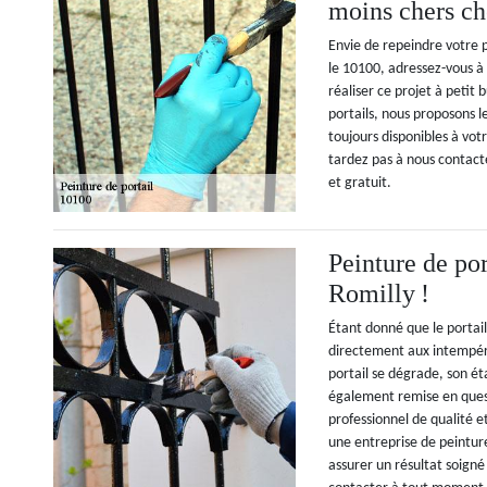
moins chers c
Envie de repeindre votre p
le 10100, adressez-vous 
réaliser ce projet à petit
portails, nous proposons l
toujours disponibles à vot
tardez pas à nous contac
et gratuit.
Peinture de por
Romilly !
Étant donné que le portai
directement aux intempéri
portail se dégrade, son éta
également remise en quest
professionnel de qualité
une entreprise de peintur
assurer un résultat soigné