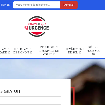
UITEMENT
PEINTURE ET
RÉSINE
OYAGE
NETTOYAGE
REVÊTEMENT
DÉCAPAGE DE
POUR SOL
ÇADE 10
DE PIGNON 10
DE SOL 10
VOLET 10
10
S GRATUIT