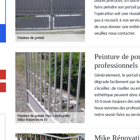
usures précoces. En outre e
faire peindre son portail
l’opération soit une réussi
pas à recourir à nos servi
de vous donner une entière
veuillez nous contacter.
Peinture de por
professionnels
Généralement, le portail 
dégrade facilement par les
s’écailler, de rouiller ou 
esthétique peuvent donc ê
10 trouve toujours des solu
Nous sommes des professi
notre savoir-faire au servi
Mike Rénovatio