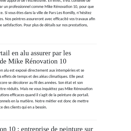
lle apporte de l’esthétisme. En effet, il est conseillé de
 par un professionnel comme Mike Rénovation 10, pour que
te. Si vous êtes dans la ville de Pars Les Romilly, n’hésitez
ces. Nos peintres assureront avec efficacité vos travaux afin
 satisfaction. Pour plus de détails sur nos prestations,
tail en alu assurer par les
 de Mike Rénovation 10
en alu est exposé directement aux intempéries et se
 effets de temps et des aléas climatiques. Elle peut
encore se décolorer au fil des années. Son état et son
tre réduits. Mais ne vous inquiétez pas Mike Rénovation
tions efficaces quand il s’agit de la peinture de portail.
onnels en la matière. Notre métier est donc de mettre
ce des clients qui en a besoin.
n 10 : entreprise de peinture sur