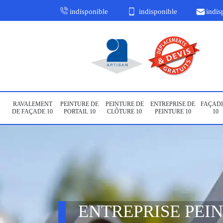
indisponible
indisponible
indis
RAVALEMENT
PEINTURE DE
PEINTURE DE
ENTREPRISE DE
FAÇADI
DE FAÇADE 10
PORTAIL 10
CLÔTURE 10
PEINTURE 10
10
ENTREPRISE PEI