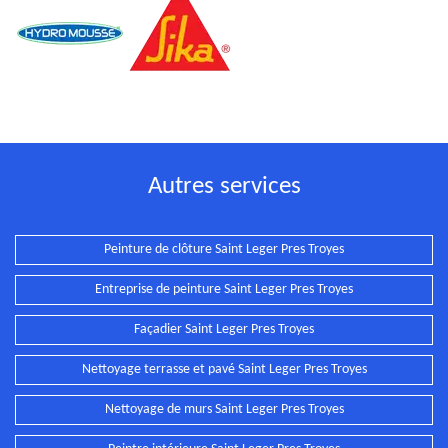
Autres services
Peinture de clôture Saint Leger Pres Troyes
Entreprise de peinture Saint Leger Pres Troyes
Façadier Saint Leger Pres Troyes
Nettoyage terrasse et pavé Saint Leger Pres Troyes
Nettoyage de murs Saint Leger Pres Troyes