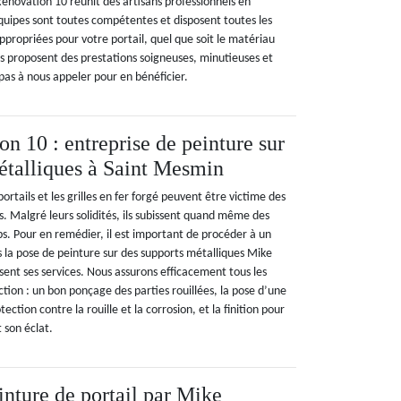
Rénovation 10 réunit des artisans professionnels en
équipes sont toutes compétentes et disposent toutes les
propriées pour votre portail, quel que soit le matériau
pes proposent des prestations soigneuses, minutieuses et
pas à nous appeler pour en bénéficier.
n 10 : entreprise de peinture sur
étalliques à Saint Mesmin
 portails et les grilles en fer forgé peuvent être victime des
. Malgré leurs solidités, ils subissent quand même des
. Pour en remédier, il est important de procéder à un
s la pose de peinture sur des supports métalliques Mike
ent ses services. Nous assurons efficacement tous les
ction : un bon ponçage des parties rouillées, la pose d’une
ction contre la rouille et la corrosion, et la finition pour
 son éclat.
inture de portail par Mike