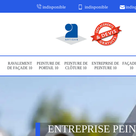
indisponible
indisponible
indis
RAVALEMENT
PEINTURE DE
PEINTURE DE
ENTREPRISE DE
FAÇADI
DE FAÇADE 10
PORTAIL 10
CLÔTURE 10
PEINTURE 10
10
ENTREPRISE PEI