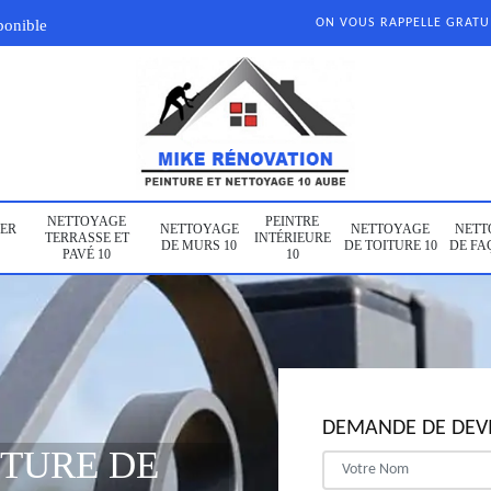
ponible
ON VOUS RAPPELLE GRAT
NETTOYAGE
PEINTRE
ER
NETTOYAGE
NETTOYAGE
NETT
TERRASSE ET
INTÉRIEURE
DE MURS 10
DE TOITURE 10
DE FA
PAVÉ 10
10
DEMANDE DE DEVI
NTURE DE