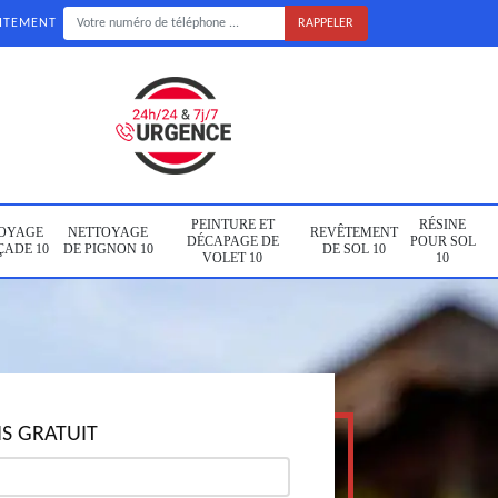
UITEMENT
PEINTURE ET
RÉSINE
OYAGE
NETTOYAGE
REVÊTEMENT
DÉCAPAGE DE
POUR SOL
ÇADE 10
DE PIGNON 10
DE SOL 10
VOLET 10
10
S GRATUIT