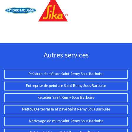
Autres services
Peinture de clôture Saint Remy Sous Barbuise
Entreprise de peinture Saint Remy Sous Barbuise
Façadier Saint Remy Sous Barbuise
Nettoyage terrasse et pavé Saint Remy Sous Barbuise
Nettoyage de murs Saint Remy Sous Barbuise