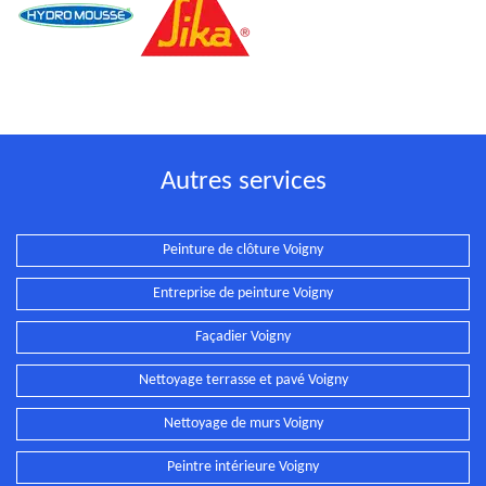
Autres services
Peinture de clôture Voigny
Entreprise de peinture Voigny
Façadier Voigny
Nettoyage terrasse et pavé Voigny
Nettoyage de murs Voigny
Peintre intérieure Voigny