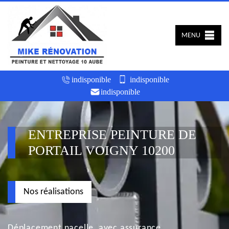
MENU
indisponible
indisponible
indisponible
ENTREPRISE PEINTURE DE
PORTAIL VOIGNY 10200
Nos réalisations
Déplacement nacelle, avec assurance