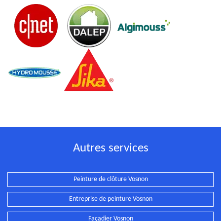
Autres services
Peinture de clôture Vosnon
Entreprise de peinture Vosnon
Façadier Vosnon