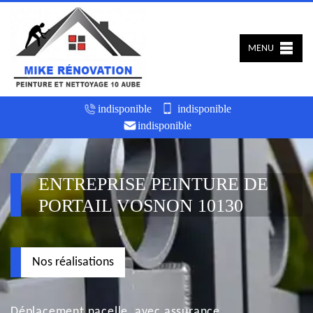
MENU
indisponible
indisponible
indisponible
ENTREPRISE PEINTURE DE
PORTAIL VOSNON 10130
Nos réalisations
Déplacement nacelle, avec assurance