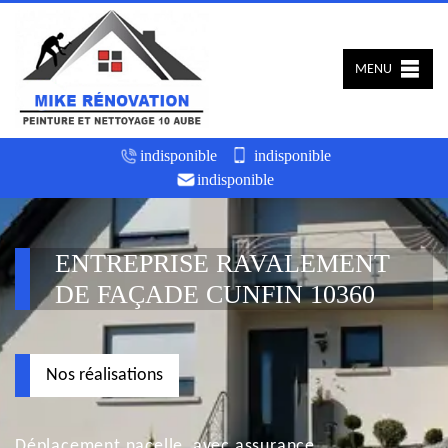
MENU
indisponible
indisponible
indisponible
ENTREPRISE RAVALEMENT
DE FAÇADE CUNFIN 10360
Nos réalisations
Déplacement nacelle, avec assurance