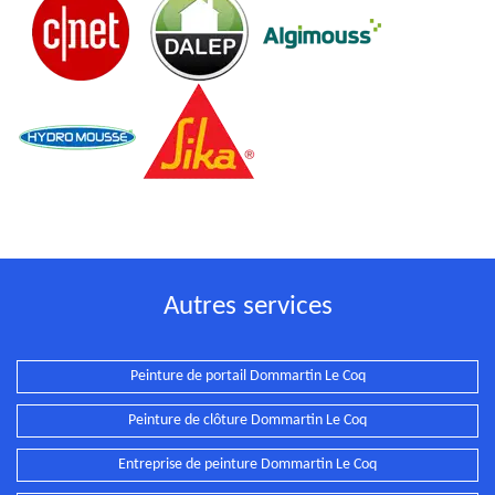
Autres services
Peinture de portail Dommartin Le Coq
Peinture de clôture Dommartin Le Coq
Entreprise de peinture Dommartin Le Coq