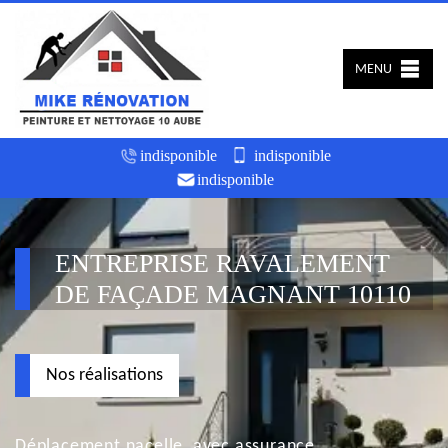
MENU
indisponible
indisponible
indisponible
ENTREPRISE RAVALEMENT
DE FAÇADE MAGNANT 10110
Nos réalisations
Déplacement nacelle, avec assurance