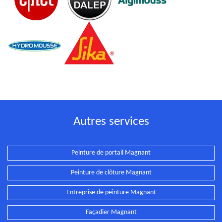
Autres services
Peinture de portail Magnant
Peinture de clôture Magnant
Entreprise de peinture Magnant
Façadier Magnant