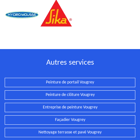
Autres services
Peinture de portail Vougrey
Peinture de clôture Vougrey
Entreprise de peinture Vougrey
Façadier Vougrey
Nettoyage terrasse et pavé Vougrey