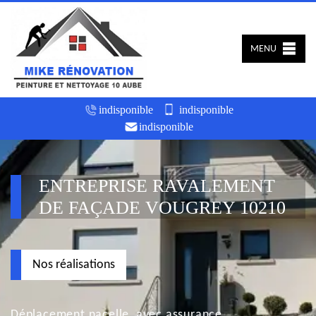
MENU
indisponible
indisponible
indisponible
ENTREPRISE RAVALEMENT
DE FAÇADE VOUGREY 10210
Nos réalisations
Déplacement nacelle, avec assurance