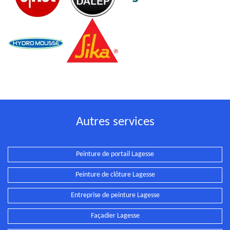
Autres services
Peinture de portail Lagesse
Peinture de clôture Lagesse
Entreprise de peinture Lagesse
Façadier Lagesse