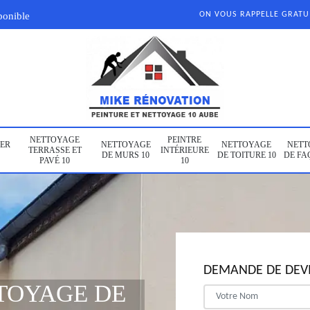
ponible
ON VOUS RAPPELLE GRAT
NETTOYAGE
PEINTRE
ER
NETTOYAGE
NETTOYAGE
NETT
TERRASSE ET
INTÉRIEURE
DE MURS 10
DE TOITURE 10
DE FA
PAVÉ 10
10
DEMANDE DE DEVI
TOYAGE DE