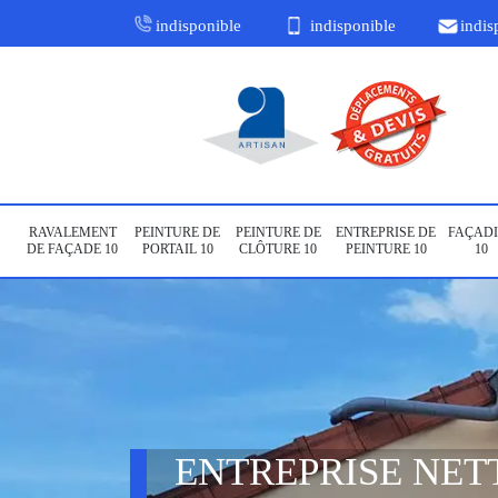
indisponible
indisponible
indis
RAVALEMENT
PEINTURE DE
PEINTURE DE
ENTREPRISE DE
FAÇADI
DE FAÇADE 10
PORTAIL 10
CLÔTURE 10
PEINTURE 10
10
ENTREPRISE NET