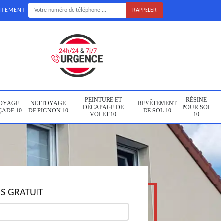
UITEMENT
PEINTURE ET
RÉSINE
OYAGE
NETTOYAGE
REVÊTEMENT
DÉCAPAGE DE
POUR SOL
ÇADE 10
DE PIGNON 10
DE SOL 10
VOLET 10
10
S GRATUIT