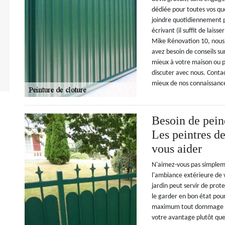
dédiée pour toutes vos que
joindre quotidiennement p
écrivant (il suffit de lais
Mike Rénovation 10, nous 
avez besoin de conseils su
mieux à votre maison ou po
discuter avec nous. Contac
mieux de nos connaissanc
Besoin de peind
Les peintres d
vous aider
N'aimez-vous pas simpleme
l'ambiance extérieure de v
jardin peut servir de prot
le garder en bon état pou
maximum tout dommage ou 
votre avantage plutôt que 