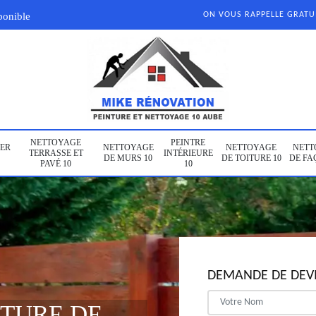
ponible
ON VOUS RAPPELLE GRAT
NETTOYAGE
PEINTRE
ER
NETTOYAGE
NETTOYAGE
NETT
TERRASSE ET
INTÉRIEURE
DE MURS 10
DE TOITURE 10
DE FA
PAVÉ 10
10
DEMANDE DE DEVI
NTURE DE