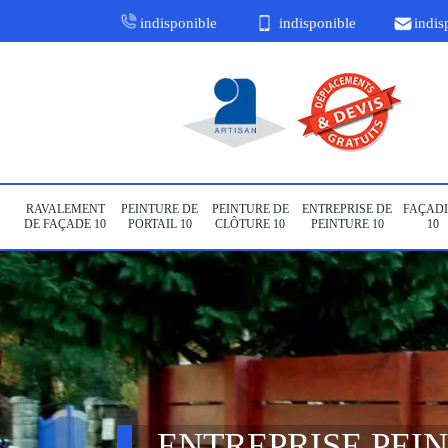
indisponible
indisponible
indis
RAVALEMENT
PEINTURE DE
PEINTURE DE
ENTREPRISE DE
FAÇADI
DE FAÇADE 10
PORTAIL 10
CLÔTURE 10
PEINTURE 10
10
ENTREPRISE PEI