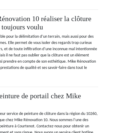
énovation 10 réaliser la clôture
 toujours voulu
ble pour la délimitation d’un terrain, mais aussi pour des
times. Elle permet de vous isoler des regards trop curieux
rs, et de toute infiltration d’une inconnue mal intentionnée
is il ne faut pas oublier que la clôture est un élément
aussi prendre en compte de son esthétique. Mike Rénovation
prestations de qualité et ses savoir-faire dans tout le
peinture de portail chez Mike
leur service de peinture de clôture dans la région du 10260,
n que chez Mike Rénovation 10. Nous sommes l’une des
 peinture à Courtenot. Contactez-nous pour obtenir un
ment et sans risque. Nous avons un service client hotline