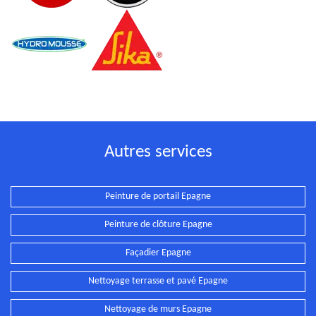
Autres services
Peinture de portail Epagne
Peinture de clôture Epagne
Façadier Epagne
Nettoyage terrasse et pavé Epagne
Nettoyage de murs Epagne