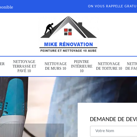
ponible
ON VOUS RAPPELLE GRAT
NETTOYAGE
PEINTRE
ER
NETTOYAGE
NETTOYAGE
NETT
TERRASSE ET
INTÉRIEURE
DE MURS 10
DE TOITURE 10
DE FA
PAVÉ 10
10
DEMANDE DE DEVI