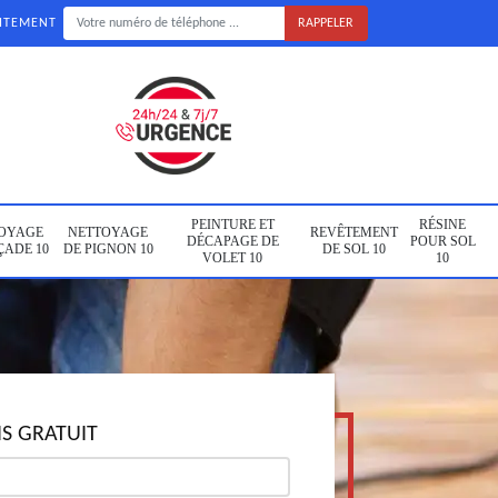
UITEMENT
PEINTURE ET
RÉSINE
OYAGE
NETTOYAGE
REVÊTEMENT
DÉCAPAGE DE
POUR SOL
ÇADE 10
DE PIGNON 10
DE SOL 10
VOLET 10
10
S GRATUIT