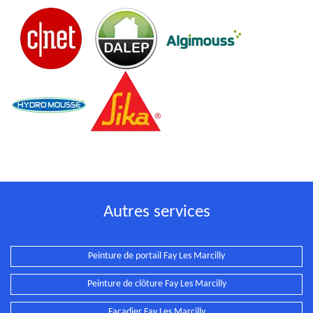
Autres services
Peinture de portail Fay Les Marcilly
Peinture de clôture Fay Les Marcilly
Façadier Fay Les Marcilly