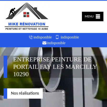
MENU
indisponible
indisponible
indisponible
ENTREPRISE PEINTURE DE
PORTAIL FAY LES MARCILLY
10290
Nos réalisations