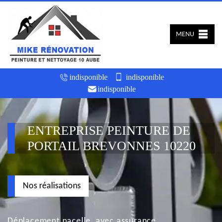
MENU
indisponible
indisponible
indisponible
ENTREPRISE PEINTURE DE
PORTAIL BREVONNES 10220
Nos réalisations
Déplacement nacelle, avec assurance