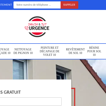
UITEMENT
PEINTURE ET
RÉSINE
OYAGE
NETTOYAGE
REVÊTEMENT
DÉCAPAGE DE
POUR SOL
ÇADE 10
DE PIGNON 10
DE SOL 10
VOLET 10
10
S GRATUIT