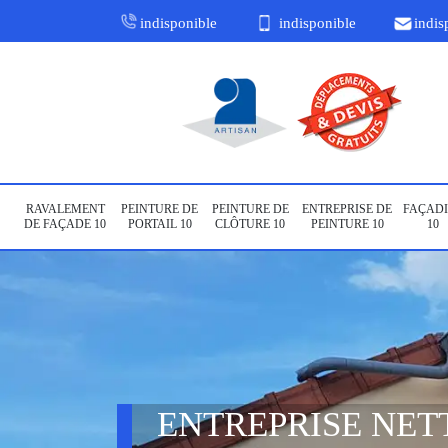
indisponible
indisponible
indis
RAVALEMENT
PEINTURE DE
PEINTURE DE
ENTREPRISE DE
FAÇADI
DE FAÇADE 10
PORTAIL 10
CLÔTURE 10
PEINTURE 10
10
ENTREPRISE NET