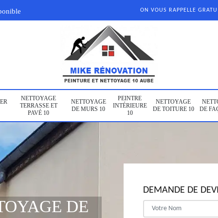
ponible
ON VOUS RAPPELLE GRAT
NETTOYAGE
PEINTRE
ER
NETTOYAGE
NETTOYAGE
NETT
TERRASSE ET
INTÉRIEURE
DE MURS 10
DE TOITURE 10
DE FA
PAVÉ 10
10
DEMANDE DE DEVI
TOYAGE DE